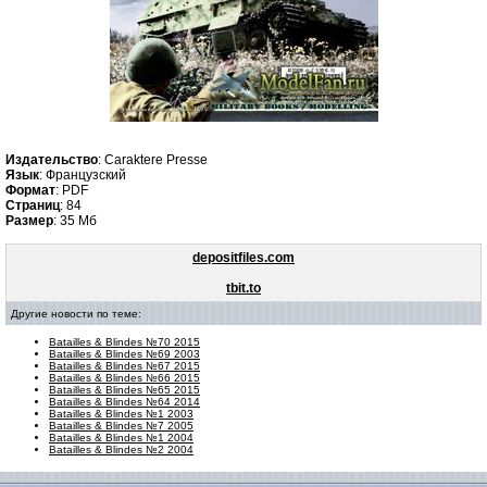
Издательство
: Caraktere Presse
Язык
: Французский
Формат
: PDF
Страниц
: 84
Размер
: 35 Мб
depositfiles.com
tbit.to
Другие новости по теме:
Batailles & Blindes №70 2015
Batailles & Blindes №69 2003
Batailles & Blindes №67 2015
Batailles & Blindes №66 2015
Batailles & Blindes №65 2015
Batailles & Blindes №64 2014
Batailles & Blindes №1 2003
Batailles & Blindes №7 2005
Batailles & Blindes №1 2004
Batailles & Blindes №2 2004