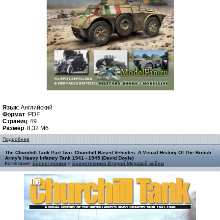
Язык
: Английский
Формат
: PDF
Страниц
: 49
Размер
: 8,32 Мб
Подробнее
The Churchill Tank Part Two: Churchill Based Vehicles. A Visual History Of The British
Army's Heavy Infantry Tank 1941 - 1945 (David Doyle)
Категория:
Бронетехника
»
Бронетехника Второй Мировой войны