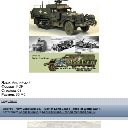
Язык
: Английский
Формат
: PDF
Страниц
: 68
Размер
: 96 Мб
Подробнее
Osprey - New Vanguard 247 - Soviet Lend-Lease Tanks of World War II
Категория:
Бронетехника
»
Бронетехника Второй Мировой войны