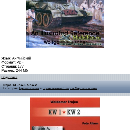
Язык
: Английский
Формат
: PDF
Страниц
: 177
Размер
: 244 Мб
Подробнее
Trojca 13 - KW-1 & KW-2
Категория:
Бронетехника
»
Бронетехника Второй Мировой войны