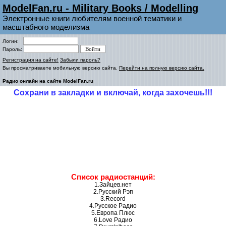
ModelFan.ru - Military Books / Modelling
Электронные книги любителям военной тематики и
масштабного моделизма
Логин:
Пароль:
Регистрация на сайте!
Забыли пароль?
Вы просматриваете мобильную версию сайта.
Перейти на полную версию сайта.
Радио онлайн на сайте ModelFan.ru
Сохрани в закладки и включай, когда захочешь!!!
Список радиостанций:
1.Зайцев.нет
2.Русский Рэп
3.Record
4.Русское Радио
5.Европа Плюс
6.Love Радио