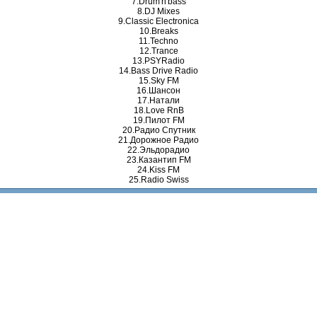
7.Drum'n'bass
8.DJ Mixes
9.Classic Electronica
10.Breaks
11.Techno
12.Trance
13.PSYRadio
14.Bass Drive Radio
15.Sky FM
16.Шансон
17.Натали
18.Love RnB
19.Пилот FM
20.Радио Спутник
21.Дорожное Радио
22.Эльдорадио
23.Казантип FM
24.Kiss FM
25.Radio Swiss